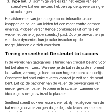
Type bal:
Bij sommige versies kan het kiezen van een
specifieke bal een invloed hebben op de speelervaring en
uitbetalingen.
Het afstemmen van je strategie op de interactie tussen
knoppen en ballen kan leiden tot een meer controleerbare
ervaring. Probeer verschillende combinaties uit om te zien
welke het beste bij jouw speelstijl past. Door je bewust te zijn
van deze dynamiek, kun je beter inspelen op de
mogelijkheden die zich voordoen.
Timing en snelheid: De sleutel tot succes
In de wereld van gategames is timing van cruciaal belang voor
het behalen van winst. Wanneer je de bal in de juiste moment
laat vallen, verhoogt je kans op een hogere score aanzienlijk.
Observeer het spel enkele keren voordat je zelf aan de beurt
bent. Let op de patronen van de val en de bewegingen van
eerder gevallen ballen. Probeer in te schatten wanneer de
ideale tijd is om jouw inzet te plaatsen.
Snelheid speelt ook een essentiële rol. Bij het afgeven van de
bal moet je ervoor zorgen dat je de juiste kracht en snelheid