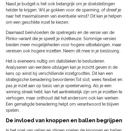
Naast je budget is het ook belangrijk om je doelstellingen
helder te krijgen. Wil je gokken voor de spanning, of streef je
naar het maximaliseren van eventuele winst? Dit kan je helpen
om een geschikte inzet te kiezen:
Daarnaast beïnvloeden de spelregels en de versie van de
Plinko-variant die je speelt je inzetkeuze. Sommige versies
bieden meer mogelijkheden voor hogere uitbetalingen, maar
vereisen ook hogere inzetten. Neem dit mee in je beslissing.
Het is eveneens nuttig om statistieken te bestuderen.
Analyseren van eerdere uitslagen kan je inzicht geven in de
kans op winst bij verschillende inzetgroottes. Dit kan een
strategische benadering bevorderen.Tot slot, wees flexibel en
pas je inzet aan op basis van je speelervaring. Als je een
winning streak hebt, kan het aantrekkelijk zijn om je inzetten te
verhogen, maar onthoud dat het andersom ook kan werken.
Een gematigde benadering helpt om verantwoord te blijven
spelen.
De invloed van knoppen en ballen begrijpen
In het spel van vallen en stijgen spelen de knoppen en ballen