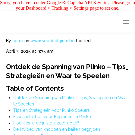
Sorry, you have to enter Google ReCaptcha API Key first. Please go to
your Dashboard > Tracking > Settings page to set one.
By
admin
in
www.sepabelgium.be
Posted
April 3, 2025 at 9:35 am
Ontdek de Spanning van Plinko – Tips_
Strategieën en Waar te Speelen
Table of Contents
Ontdek de Spanning van Plinko – Tips, Strategieën en Waar
te Speelen
Tips en Strategieën voor Plinko Spelers
Essentiële Tips voor Beginners in Plinko
Hoe kies je de juiste inzetgrootte?
De invloed van knoppen en ballen begrijpen