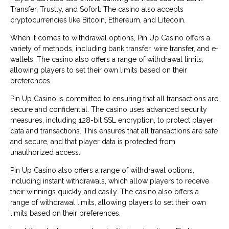
Transfer, Trustly, and Sofort. The casino also accepts
cryptocurrencies like Bitcoin, Ethereum, and Litecoin.
When it comes to withdrawal options, Pin Up Casino offers a
variety of methods, including bank transfer, wire transfer, and e-
wallets. The casino also offers a range of withdrawal limits,
allowing players to set their own limits based on their
preferences.
Pin Up Casino is committed to ensuring that all transactions are
secure and confidential. The casino uses advanced security
measures, including 128-bit SSL encryption, to protect player
data and transactions. This ensures that all transactions are safe
and secure, and that player data is protected from
unauthorized access.
Pin Up Casino also offers a range of withdrawal options,
including instant withdrawals, which allow players to receive
their winnings quickly and easily. The casino also offers a
range of withdrawal limits, allowing players to set their own
limits based on their preferences.