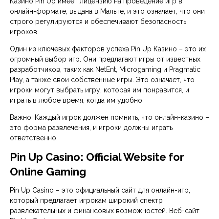
Казино Pin Up имеет лицензию на проведение игр в
онлайн-формате, выдана в Мальте, и это означает, что они
строго регулируются и обеспечивают безопасность
игроков.
Один из ключевых факторов успеха Pin Up Казино – это их
огромный выбор игр. Они предлагают игры от известных
разработчиков, таких как NetEnt, Microgaming и Pragmatic
Play, а также свои собственные игры. Это означает, что
игроки могут выбрать игру, которая им понравится, и
играть в любое время, когда им удобно.
Важно! Каждый игрок должен помнить, что онлайн-казино –
это форма развлечения, и игроки должны играть
ответственно.
Pin Up Casino: Official Website for
Online Gaming
Pin Up Casino – это официальный сайт для онлайн-игр,
который предлагает игрокам широкий спектр
развлекательных и финансовых возможностей. Веб-сайт