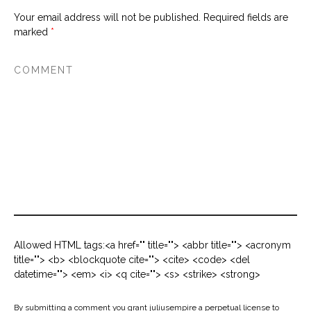
Your email address will not be published.
Required fields are
marked
*
Allowed HTML tags:<a href="" title=""> <abbr title=""> <acronym
title=""> <b> <blockquote cite=""> <cite> <code> <del
datetime=""> <em> <i> <q cite=""> <s> <strike> <strong>
By submitting a comment you grant juliusempire a perpetual license to