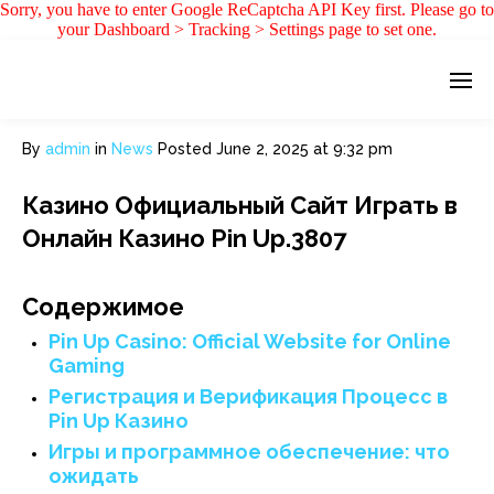
Sorry, you have to enter Google ReCaptcha API Key first. Please go to
your Dashboard > Tracking > Settings page to set one.
By
admin
in
News
Posted
June 2, 2025 at 9:32 pm
Казино Официальный Сайт Играть в
Онлайн Казино Pin Up.3807
Содержимое
Pin Up Casino: Official Website for Online
Gaming
Регистрация и Верификация Процесс в
Pin Up Казино
Игры и программное обеспечение: что
ожидать