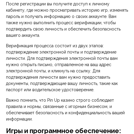
После регистрации вы получите доступ к личному
кабинету, где можно просматривать историю игр, изменять
пароль и получать информацию о своих аккаунте. Вам
также нужно выполнить процесс верификации, чтобы
подтвердить свою личность и обеспечить безопасность
вашего аккаунта.
Верификация процесса состоит из двух этапов:
подтверждение электронной почты и подтверждение
личности. Для подтверждения электронной почты вам
нужно открыть письмо, отправленное на ваш адрес
электронной почты, и кликнуть на ссылку. Для
подтверждения личности вам нужно предоставить
документы, подтверждающие вашу личность, такие как
паспорт или водительское удостоверение.
Важно помнить, что Pin Up казино строго соблюдает
правила и нормы, связанные с игорным бизнесом, и
обеспечивает безопасность и конфиденциальность вашей
информации.
Игры и программное обеспечение: