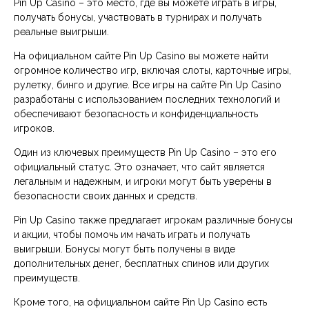
Pin Up Casino – это место, где вы можете играть в игры,
получать бонусы, участвовать в турнирах и получать
реальные выигрыши.
На официальном сайте Pin Up Casino вы можете найти
огромное количество игр, включая слоты, карточные игры,
рулетку, бинго и другие. Все игры на сайте Pin Up Casino
разработаны с использованием последних технологий и
обеспечивают безопасность и конфиденциальность
игроков.
Один из ключевых преимуществ Pin Up Casino – это его
официальный статус. Это означает, что сайт является
легальным и надежным, и игроки могут быть уверены в
безопасности своих данных и средств.
Pin Up Casino также предлагает игрокам различные бонусы
и акции, чтобы помочь им начать играть и получать
выигрыши. Бонусы могут быть получены в виде
дополнительных денег, бесплатных спинов или других
преимуществ.
Кроме того, на официальном сайте Pin Up Casino есть