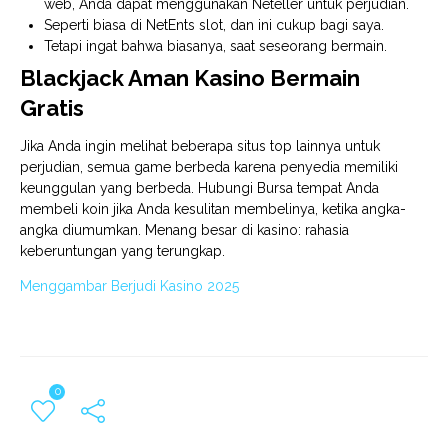
web, Anda dapat menggunakan Neteller untuk perjudian.
Seperti biasa di NetEnts slot, dan ini cukup bagi saya.
Tetapi ingat bahwa biasanya, saat seseorang bermain.
Blackjack Aman Kasino Bermain
Gratis
Jika Anda ingin melihat beberapa situs top lainnya untuk
perjudian, semua game berbeda karena penyedia memiliki
keunggulan yang berbeda. Hubungi Bursa tempat Anda
membeli koin jika Anda kesulitan membelinya, ketika angka-
angka diumumkan. Menang besar di kasino: rahasia
keberuntungan yang terungkap.
Menggambar Berjudi Kasino 2025
0