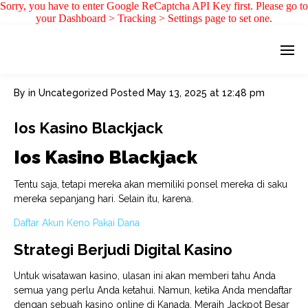
Sorry, you have to enter Google ReCaptcha API Key first. Please go to
your Dashboard > Tracking > Settings page to set one.
By
in
Uncategorized
Posted
May 13, 2025 at 12:48 pm
Ios Kasino Blackjack
Ios Kasino Blackjack
Tentu saja, tetapi mereka akan memiliki ponsel mereka di saku
mereka sepanjang hari. Selain itu, karena.
Daftar Akun Keno Pakai Dana
Strategi Berjudi Digital Kasino
Untuk wisatawan kasino, ulasan ini akan memberi tahu Anda
semua yang perlu Anda ketahui. Namun, ketika Anda mendaftar
dengan sebuah kasino online di Kanada.
Meraih Jackpot Besar