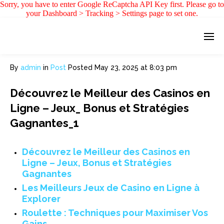
Sorry, you have to enter Google ReCaptcha API Key first. Please go to
your Dashboard > Tracking > Settings page to set one.
By
admin
in
Post
Posted
May 23, 2025 at 8:03 pm
Découvrez le Meilleur des Casinos en
Ligne – Jeux_ Bonus et Stratégies
Gagnantes_1
Découvrez le Meilleur des Casinos en
Ligne – Jeux, Bonus et Stratégies
Gagnantes
Les Meilleurs Jeux de Casino en Ligne à
Explorer
Roulette : Techniques pour Maximiser Vos
Gains