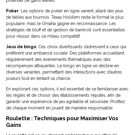
potentiel de gains élevés.
Poker
: Les options de poker en ligne varient, allant des jeux
de tables aux tournois. Texas Hold’em reste le format le plus
populaire, mais le Omaha gagne en reconnaissance. Les
stratégies de bluff et de gestion de bankroll sont essentielles
pour réussir dans ce milieu compétitif.
Jeux de bingo
: Ces choix divertissants s’adressent à ceux qui
préfèrent une ambiance sociale. Des plateformes accueillent
régulièrement des événements thématiques avec des
récompenses attrayantes. Le bingo en ligne se décline en
diverses variantes, permettant des interactions avec d’autres
joueurs tout en tentant sa chance.
En explorant ces options, il est essentiel de se familiariser avec
les règles et de choisir des établissements réputés, afin de
garantir une expérience de jeu agréable et sécurisée. Profitez
de chaque moment en jouant de manière responsable.
Roulette : Techniques pour Maximiser Vos
Gains