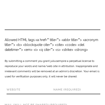
Allowed HTML tags:<a href="" title=""> <abbr title=""> <acronym
title=""> <b> <blockquote cite=""> <cite> <code> <del
datetime=""> <em> <i> <q cite=""> <s> <strike> <strong>
By submitting a comment you grant juliusempire a perpetual license to
reproduce your words and name/web site in attribution. Inappropriate and
irrelevant comments will be removed at an admin’s discretion. Your email is
used for verification purposes only, it will never be shared.