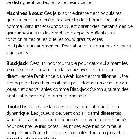
se distinguent par leur attrait et leur qualité.
Machines à sous
: Ces jeux sont extrêmement populaires
grâce à leur simplicité et à la variété des thèmes. Des titres
comme Starburst et Gonzo’s Quest offrent des mécanismes de
gains innovants et des graphismes époustouflants. Les
fonctionnalités telles que les tours gratuits et les
multiplicateurs augmentent l’excitation et les chances de gains
significatifs.
Blackjack
: C’est un incontournable pour ceux qui aiment les
jeux de cartes. La variante classique, avec un croupier en
direct, recrée l’ambiance d’un établissement traditionnel. Une
stratégie de base bien maîtrisée peut donner un avantage au
joueur, et des variantes comme Blackjack Switch ajoutent des
twists intéressants à la formule originale.
Roulette
: Ce jeu de table emblématique intrigue par sa
dynamique. Les joueurs peuvent choisir parmi différentes
variantes. La roulette européenne est souvent recommandée
pour ses meilleures cotes. Les mises externes comme le
rouge/noir offrent des risques contrôlés, tout en gardant le