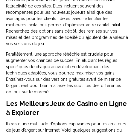
l’attractivité de ces sites. Elles incluent souvent des
récompenses pour les nouveaux joueurs ainsi que des
avantages pour les clients fidèles. Savoir identifier les
meilleures incitations permet d’optimiser votre capital initial.
Recherchez des options sans dépôt, des remises sur vos
mises et des programmes de fidélité qui ajoutent de la valeur à
vos sessions de jeu.
Parallèlement, une approche réfléchie est cruciale pour
augmenter vos chances de succès. En étudiant les règles
spécifiques de chaque activité et en développant des
techniques adaptées, vous pourrez maximiser vos gains.
Entraînez-vous sur des versions gratuites avant de miser de
l’argent réel pour bien maîtriser les subtilités des différentes
options sur le marché.
Les Meilleurs Jeux de Casino en Ligne
à Explorer
Il existe une multitude d’options captivantes pour les amateurs
de jeux d’argent sur Internet. Voici quelques suggestions qui