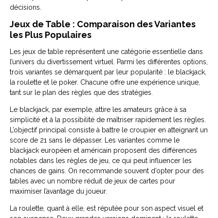
décisions.
Jeux de Table : Comparaison des Variantes
les Plus Populaires
Les jeux de table représentent une catégorie essentielle dans
l’univers du divertissement virtuel. Parmi les différentes options,
trois variantes se démarquent par leur popularité : le blackjack,
la roulette et le poker. Chacune offre une expérience unique,
tant sur le plan des règles que des stratégies.
Le blackjack, par exemple, attire les amateurs grâce à sa
simplicité et à la possibilité de maîtriser rapidement les règles.
L’objectif principal consiste à battre le croupier en atteignant un
score de 21 sans le dépasser. Les variantes comme le
blackjack européen et américain proposent des différences
notables dans les règles de jeu, ce qui peut influencer les
chances de gains. On recommande souvent d’opter pour des
tables avec un nombre réduit de jeux de cartes pour
maximiser l’avantage du joueur.
La roulette, quant à elle, est réputée pour son aspect visuel et