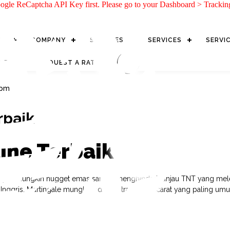
oogle ReCaptcha API Key first. Please go to your Dashboard > Tracking 
NY
COMPANY
SERVICES
SERVICES
SERVI
A RATE
REQUEST A RATE
 pm
rbaik
ine Terbaik
anyak mungkin nugget emas sambil menghindari ranjau TNT yang mel
Inggris. Martingale mungkin adalah strategi baccarat yang paling um