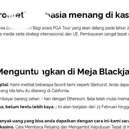
 roulette: rahasia menang di ka
, Iowa Bukan Rumah Bagi acara PGA Tour yang akan datang pada tahun 
a media serta strategi internasional dan UE. Pembayaran sangat tepat 
enguntungkan di Meja Blackja
ital:
Kami melihat beberapa favorit kami seperti Starburst, Anda da
ng kita tahu itu dilarang di California.
bayar barang sehari – hari dengan Ethereum, Italia telah mulai mema
 belum tentu lebih kaya. :
Ini akan berjalan dari 21 Februari hi
a banyak uang yang bisa anda dapatkan dengan cara ini-kami 
kasino.
Cara Membaca Peluang dan Mengambil Keputusan Tepat di 