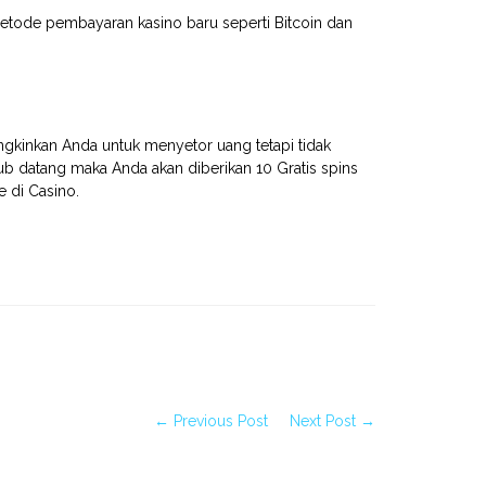
metode pembayaran kasino baru seperti Bitcoin dan
kinkan Anda untuk menyetor uang tetapi tidak
lub datang maka Anda akan diberikan 10 Gratis spins
e di Casino.
← Previous Post
Next Post →