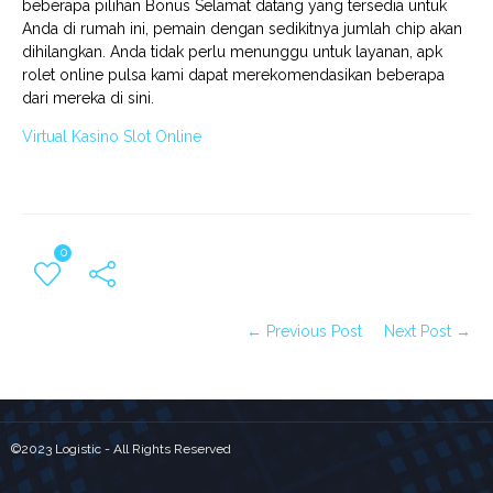
beberapa pilihan Bonus Selamat datang yang tersedia untuk
Anda di rumah ini, pemain dengan sedikitnya jumlah chip akan
dihilangkan. Anda tidak perlu menunggu untuk layanan, apk
rolet online pulsa kami dapat merekomendasikan beberapa
dari mereka di sini.
Virtual Kasino Slot Online
0
← Previous Post
Next Post →
©2023 Logistic - All Rights Reserved